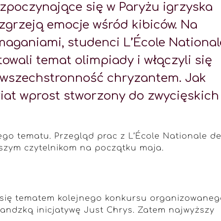
ozpoczynające się w Paryżu igrzyska
ozgrzeją emocje wśród kibiców. Na
aganiami, studenci L’École National
towali temat olimpiady i włączyli się
i wszechstronność chryzantem. Jak
iat wprost stworzony do zwycięskich
go tematu. Przegląd prac z L’École Nationale d
aszym czytelnikom na początku maja.
ły się tematem kolejnego konkursu organizowane
andzką inicjatywę Just Chrys. Zatem najwyższy