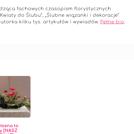
adząca fachowych czasopism florystycznych
, „Kwiaty do Ślubu”, „Ślubne wiązanki i dekoracje”
Autorka kilku tys. artykułów i wywiadów.
Pełne bio
.
wiosna to
ty [NASZ