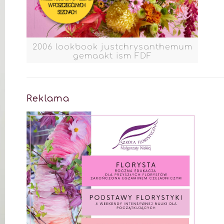
2006 lookbook justchrysanthemum
gemaakt ism FDF
Reklama