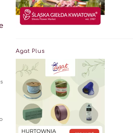
e
Agat Plus
es
go