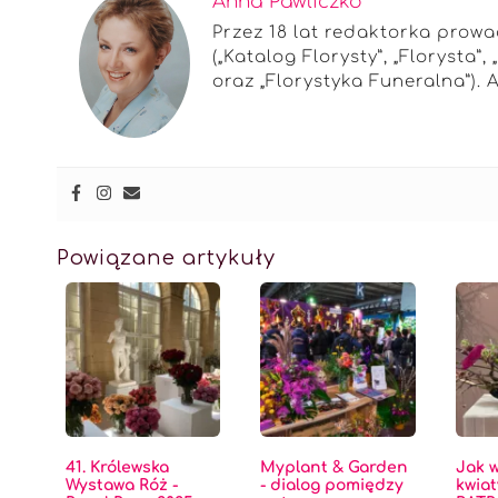
Anna Pawliczko
Przez 18 lat redaktorka prow
(„Katalog Florysty”, „Florysta”
oraz „Florystyka Funeralna”). 
Powiązane artykuły
41. Królewska
Myplant & Garden
Jak 
Wystawa Róż -
- dialog pomiędzy
kwia